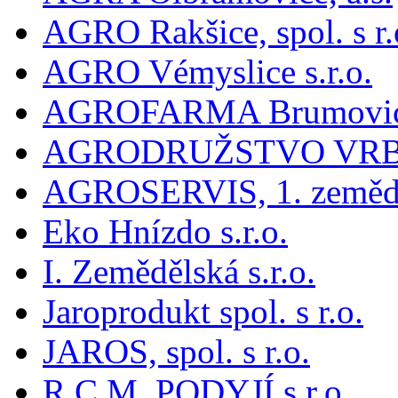
AGRO Rakšice, spol. s r.
AGRO Vémyslice s.r.o.
AGROFARMA Brumovice,
AGRODRUŽSTVO VRBO
AGROSERVIS, 1. zeměděl
Eko Hnízdo s.r.o.
I. Zemědělská s.r.o.
Jaroprodukt spol. s r.o.
JAROS, spol. s r.o.
R.C.M. PODYJÍ s.r.o.