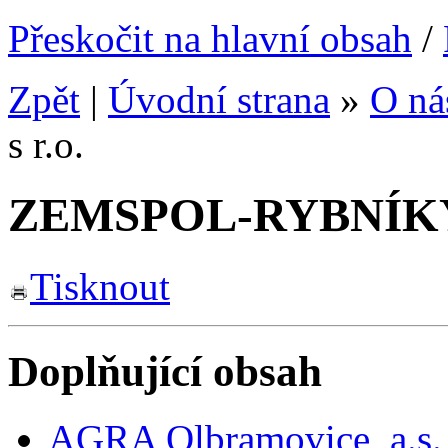
Přeskočit na hlavní obsah
/
Zpět
|
Úvodní strana
»
O ná
s r.o.
ZEMSPOL-RYBNÍKY, s
Tisknout
Doplňující obsah
AGRA Olbramovice, a.s.