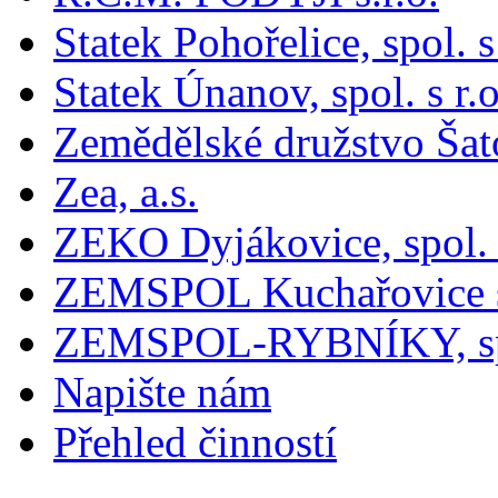
Statek Pohořelice, spol. s 
Statek Únanov, spol. s r.o
Zemědělské družstvo Šat
Zea, a.s.
ZEKO Dyjákovice, spol. s
ZEMSPOL Kuchařovice s
ZEMSPOL-RYBNÍKY, spol
Napište nám
Přehled činností