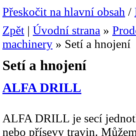
Přeskočit na hlavní obsah
/
Zpět
|
Úvodní strana
»
Prode
machinery
»
Setí a hnojení
Setí a hnojení
ALFA DRILL
ALFA DRILL je secí jednot
nebo přísevy travin. Může