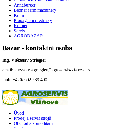
Annaburger
Bednar farm machinery
Kuhn
Propagační předměty
Kramer
Servis
AGROBAZAR
Bazar - kontaktní osoba
Ing. Vítězslav Striegler
email: vitezslav.stgriegler@agroservis-visnove.cz
mob. +420/ 602 239 490
Úvod
Prodej a servis strojů
Obchod s komoditami