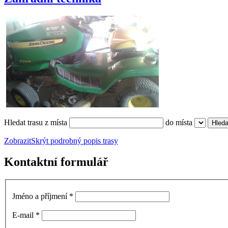
Hledat trasu z místa
do místa
Zobrazit
Skrýt
podrobný popis trasy
Kontaktní formulář
Jméno a příjmení
*
E-mail
*