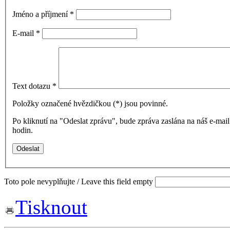
Jméno a příjmení
*
E-mail
*
Text dotazu
*
Položky označené hvězdičkou (
*
) jsou povinné.
Po kliknutí na "Odeslat zprávu", bude zpráva zaslána na náš e-ma
hodin.
Toto pole nevyplňujte / Leave this field empty
Tisknout