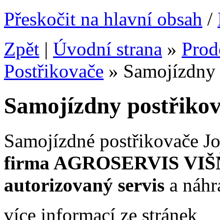
Přeskočit na hlavní obsah
/
Zpět
|
Úvodní strana
»
Prode
Postřikovače
»
Samojízdny 
Samojízdny postřikov
Samojízdné postřikovače J
firma AGROSERVIS VI
autorizovaný servis
a náhra
více informací ze stránek