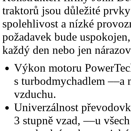
traktorů jsou důležité prvk
spolehlivost a nízké provoz
požadavek bude uspokojen, 
každý den nebo jen nárazov
Výkon motoru PowerTech 
s turbodmychadlem ––a m
vzduchu.
Univerzálnost převodovky
3 stupně vzad, ––u všec