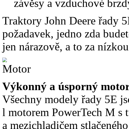
závěsy a vzduchové brzd
Traktory John Deere řady 5
požadavek, jedno zda budet
jen nárazově, a to za nízkou
Výkonný a úsporný moto
Všechny modely řady 5E js
l motorem PowerTech M s 
a mezichladičem stlačeného 