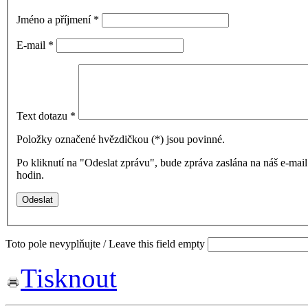
Jméno a příjmení
*
E-mail
*
Text dotazu
*
Položky označené hvězdičkou (
*
) jsou povinné.
Po kliknutí na "Odeslat zprávu", bude zpráva zaslána na náš e-ma
hodin.
Toto pole nevyplňujte / Leave this field empty
Tisknout