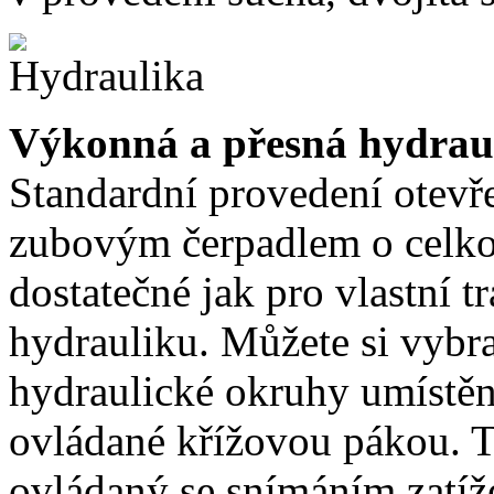
Výkonná a přesná hydrau
Standardní provedení otev
zubovým čerpadlem o celko
dostatečné jak pro vlastní t
hydrauliku. Můžete si vybr
hydraulické okruhy umístě
ovládané křížovou pákou. 
ovládaný se snímáním zatíže