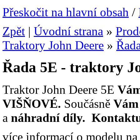
Přeskočit na hlavní obsah
/
Zpět
|
Úvodní strana
»
Prode
Traktory John Deere
»
Řada
Řada 5E - traktory J
Traktor John Deere 5E
Vám
VIŠŇOVÉ.
Součásně
Vám 
a
náhradní díly
. Kontaktu
více informací o modelu na 