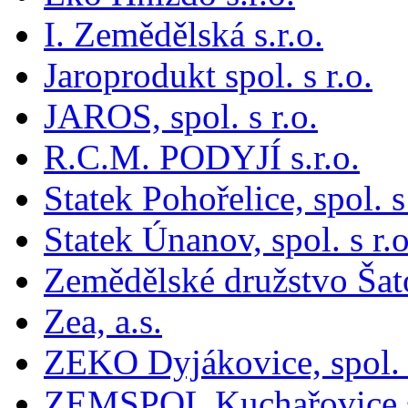
I. Zemědělská s.r.o.
Jaroprodukt spol. s r.o.
JAROS, spol. s r.o.
R.C.M. PODYJÍ s.r.o.
Statek Pohořelice, spol. s 
Statek Únanov, spol. s r.o
Zemědělské družstvo Šat
Zea, a.s.
ZEKO Dyjákovice, spol. s
ZEMSPOL Kuchařovice s