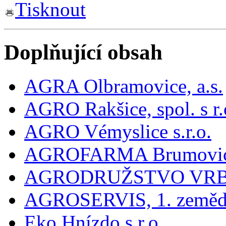
Tisknout
Doplňující obsah
AGRA Olbramovice, a.s.
AGRO Rakšice, spol. s r.
AGRO Vémyslice s.r.o.
AGROFARMA Brumovice,
AGRODRUŽSTVO VRBO
AGROSERVIS, 1. zeměděl
Eko Hnízdo s.r.o.